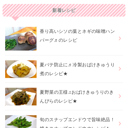
新着レシピ
香り高いシソの葉とネギの味噌ハン
バーグ♬のレシピ
夏バテ防止に♬冷製おばけきゅうり
煮のレシピ★
夏野菜の王様♫おばけきゅうりのき
んぴらのレシピ★
旬のスナップエンドウで旨味絶品！