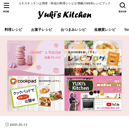
ユキズキッチンは簡単・時短の料理レシピが満載のWEBレシピブック
MENU
SEARCH
料理レシピ
お菓子レシピ
おつまみレシピ
低糖質レシピ
Yo
2021.01.13