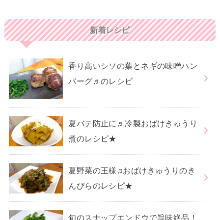
新着レシピ
香り高いシソの葉とネギの味噌ハン
バーグ♬のレシピ
夏バテ防止に♬冷製おばけきゅうり
煮のレシピ★
夏野菜の王様♫おばけきゅうりのき
んぴらのレシピ★
旬のスナップエンドウで旨味絶品！