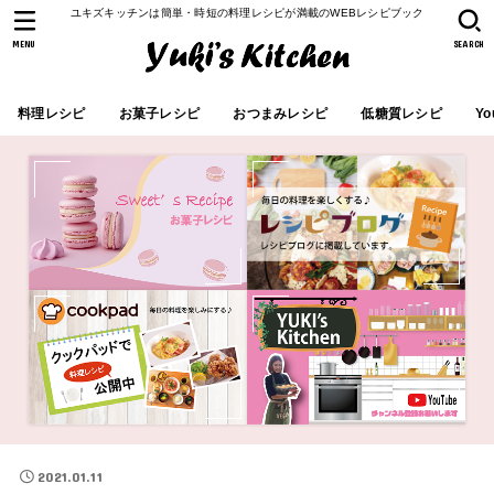
ユキズキッチンは簡単・時短の料理レシピが満載のWEBレシピブック
MENU
SEARCH
料理レシピ
お菓子レシピ
おつまみレシピ
低糖質レシピ
Yo
2021.01.11