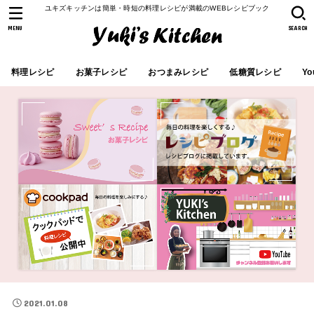
ユキズキッチンは簡単・時短の料理レシピが満載のWEBレシピブック
MENU
SEARCH
料理レシピ
お菓子レシピ
おつまみレシピ
低糖質レシピ
Yo
2021.01.08