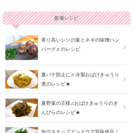
新着レシピ
香り高いシソの葉とネギの味噌ハン
バーグ♬のレシピ
夏バテ防止に♬冷製おばけきゅうり
煮のレシピ★
夏野菜の王様♫おばけきゅうりのき
んぴらのレシピ★
旬のスナップエンドウで旨味絶品！