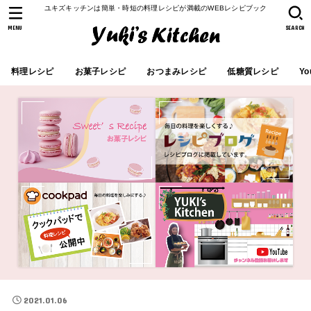
ユキズキッチンは簡単・時短の料理レシピが満載のWEBレシピブック
MENU
SEARCH
料理レシピ
お菓子レシピ
おつまみレシピ
低糖質レシピ
Yo
2021.01.06