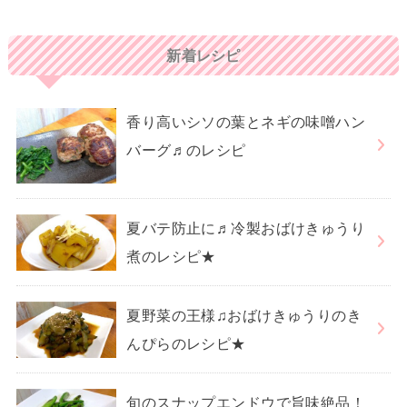
新着レシピ
香り高いシソの葉とネギの味噌ハン
バーグ♬のレシピ
夏バテ防止に♬冷製おばけきゅうり
煮のレシピ★
夏野菜の王様♫おばけきゅうりのき
んぴらのレシピ★
旬のスナップエンドウで旨味絶品！