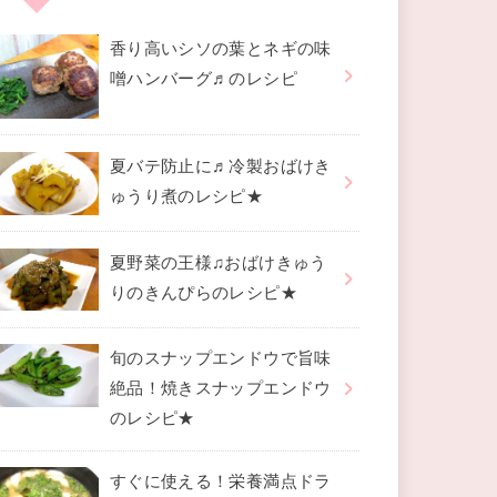
香り高いシソの葉とネギの味
噌ハンバーグ♬のレシピ
夏バテ防止に♬冷製おばけき
ゅうり煮のレシピ★
夏野菜の王様♫おばけきゅう
りのきんぴらのレシピ★
旬のスナップエンドウで旨味
絶品！焼きスナップエンドウ
のレシピ★
すぐに使える！栄養満点ドラ