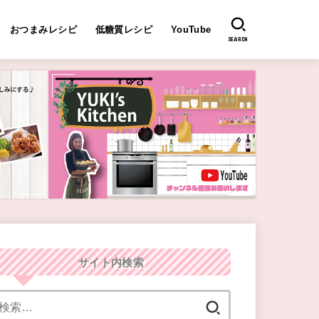
おつまみレシピ
低糖質レシピ
YouTube
SEARCH
サイト内検索
検
索: