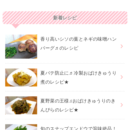
新着レシピ
香り高いシソの葉とネギの味噌ハン
バーグ♬のレシピ
夏バテ防止に♬冷製おばけきゅうり
煮のレシピ★
夏野菜の王様♫おばけきゅうりのき
んぴらのレシピ★
旬のスナップエンドウで旨味絶品！