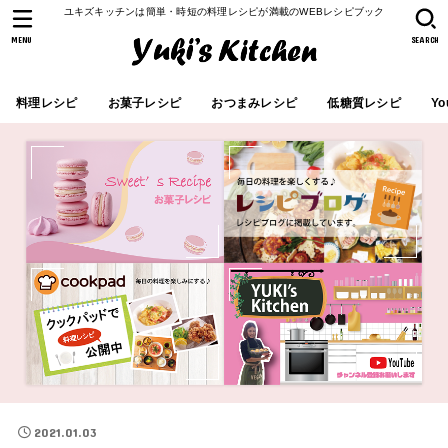
ユキズキッチンは簡単・時短の料理レシピが満載のWEBレシピブック
MENU
SEARCH
料理レシピ
お菓子レシピ
おつまみレシピ
低糖質レシピ
Yo
2021.01.03