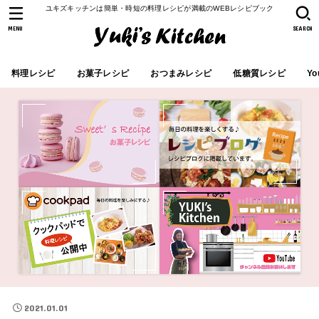
ユキズキッチンは簡単・時短の料理レシピが満載のWEBレシピブック
MENU
SEARCH
料理レシピ
お菓子レシピ
おつまみレシピ
低糖質レシピ
Yo
2021.01.01