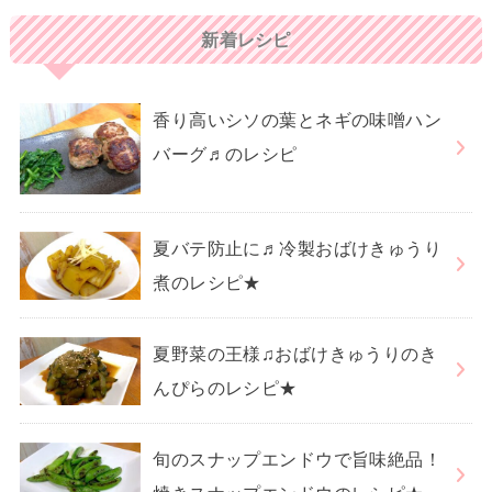
新着レシピ
香り高いシソの葉とネギの味噌ハン
バーグ♬のレシピ
夏バテ防止に♬冷製おばけきゅうり
煮のレシピ★
夏野菜の王様♫おばけきゅうりのき
んぴらのレシピ★
旬のスナップエンドウで旨味絶品！