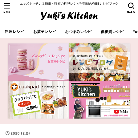
ユキズキッチンは簡単・時短の料理レシピが満載のWEBレシピブック
MENU
SEARCH
料理レシピ
お菓子レシピ
おつまみレシピ
低糖質レシピ
Yo
2020.12.24