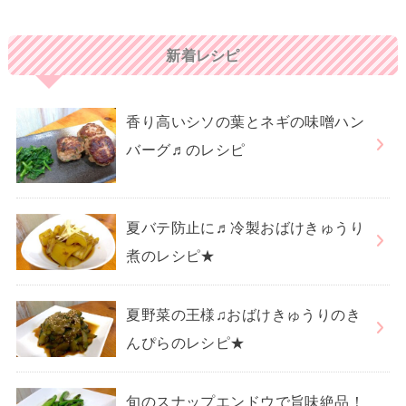
新着レシピ
香り高いシソの葉とネギの味噌ハン
バーグ♬のレシピ
夏バテ防止に♬冷製おばけきゅうり
煮のレシピ★
夏野菜の王様♫おばけきゅうりのき
んぴらのレシピ★
旬のスナップエンドウで旨味絶品！