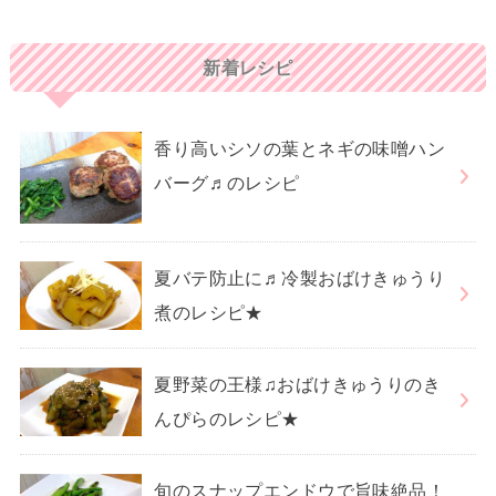
新着レシピ
香り高いシソの葉とネギの味噌ハン
バーグ♬のレシピ
夏バテ防止に♬冷製おばけきゅうり
煮のレシピ★
夏野菜の王様♫おばけきゅうりのき
んぴらのレシピ★
旬のスナップエンドウで旨味絶品！