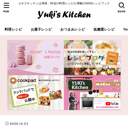
ユキズキッチンは簡単・時短の料理レシピが満載のWEBレシピブック
MENU
SEARCH
料理レシピ
お菓子レシピ
おつまみレシピ
低糖質レシピ
Yo
2020.12.23