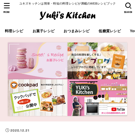
ユキズキッチンは簡単・時短の料理レシピが満載のWEBレシピブック
MENU
SEARCH
料理レシピ
お菓子レシピ
おつまみレシピ
低糖質レシピ
Yo
2020.12.21