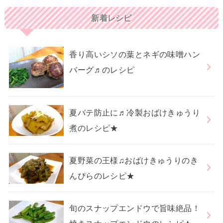
新着レシピ
香り高いシソの葉とネギの味噌ハン
バーグ♬のレシピ
夏バテ防止に♬冷製おばけきゅうり
煮のレシピ★
夏野菜の王様♫おばけきゅうりのき
んぴらのレシピ★
旬のスナップエンドウで旨味絶品！