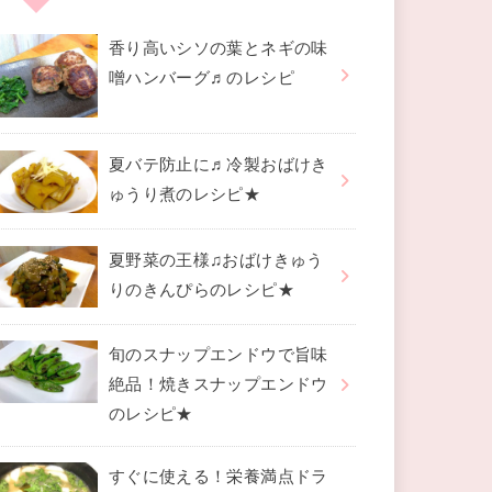
香り高いシソの葉とネギの味
噌ハンバーグ♬のレシピ
夏バテ防止に♬冷製おばけき
ゅうり煮のレシピ★
夏野菜の王様♫おばけきゅう
りのきんぴらのレシピ★
旬のスナップエンドウで旨味
絶品！焼きスナップエンドウ
のレシピ★
すぐに使える！栄養満点ドラ