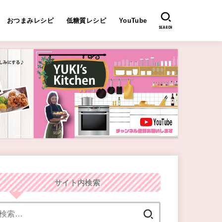
おつまみレシピ
低糖質レシピ
YouTube
SEARCH
サイト内検索
検
索: