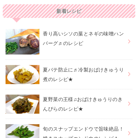
新着レシピ
香り高いシソの葉とネギの味噌ハン
バーグ♬のレシピ
夏バテ防止に♬冷製おばけきゅうり
煮のレシピ★
夏野菜の王様♫おばけきゅうりのき
んぴらのレシピ★
旬のスナップエンドウで旨味絶品！