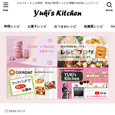
ユキズキッチンは簡単・時短の料理レシピが満載のWEBレシピブック
MENU
SEARCH
料理レシピ
お菓子レシピ
おつまみレシピ
低糖質レシピ
Yo
2020.12.13