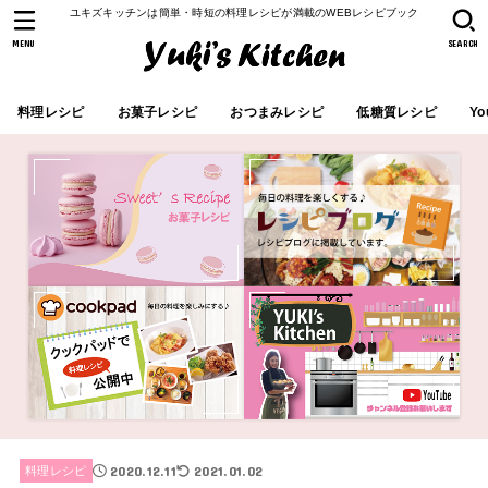
ユキズキッチンは簡単・時短の料理レシピが満載のWEBレシピブック
MENU
SEARCH
料理レシピ
お菓子レシピ
おつまみレシピ
低糖質レシピ
Yo
2020.12.11
2021.01.02
料理レシピ