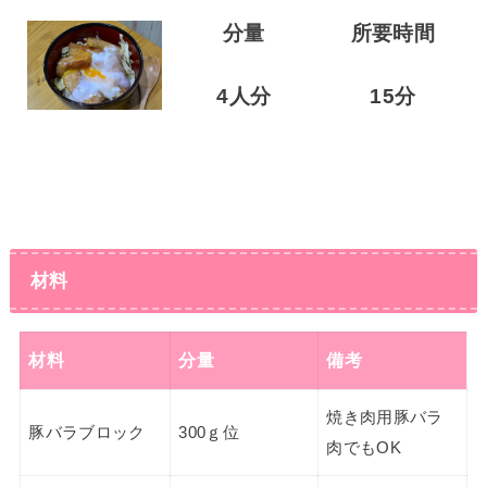
分量
所要時間
4人分
15分
材料
材料
分量
備考
焼き肉用豚バラ
豚バラブロック
300ｇ位
肉でもOK