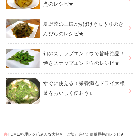
煮のレシピ★
夏野菜の王様♫おばけきゅうりのき
んぴらのレシピ★
旬のスナップエンドウで旨味絶品！
焼きスナップエンドウのレシピ★
すぐに使える！栄養満点ドライ大根
葉をおいしく使おう♫
HOME
料理レシピ
みんな大好き！ご飯が進む♬簡単豚丼のレシピ★