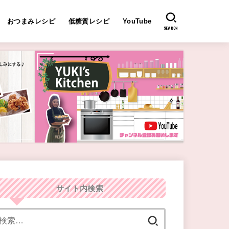
おつまみレシピ
低糖質レシピ
YouTube
SEARCH
サイト内検索
検
索: