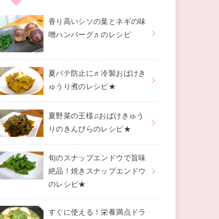
香り高いシソの葉とネギの味
噌ハンバーグ♬のレシピ
夏バテ防止に♬冷製おばけき
ゅうり煮のレシピ★
夏野菜の王様♫おばけきゅう
りのきんぴらのレシピ★
旬のスナップエンドウで旨味
絶品！焼きスナップエンドウ
のレシピ★
すぐに使える！栄養満点ドラ