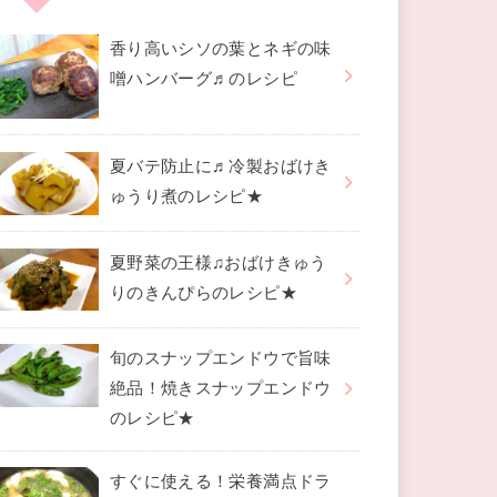
香り高いシソの葉とネギの味
噌ハンバーグ♬のレシピ
夏バテ防止に♬冷製おばけき
ゅうり煮のレシピ★
夏野菜の王様♫おばけきゅう
りのきんぴらのレシピ★
旬のスナップエンドウで旨味
絶品！焼きスナップエンドウ
のレシピ★
すぐに使える！栄養満点ドラ