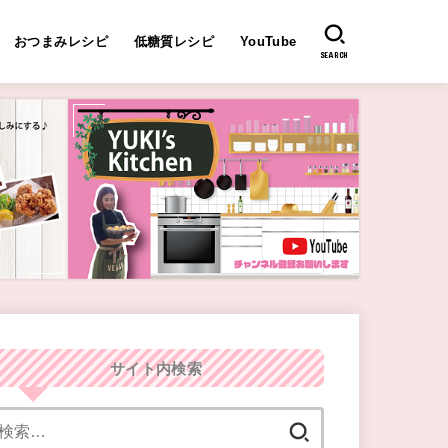
おつまみレシピ
低糖質レシピ
YouTube
SEARCH
サイト内検索
検
索: