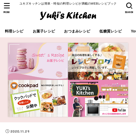
ユキズキッチンは簡単・時短の料理レシピが満載のWEBレシピブック
MENU
SEARCH
料理レシピ
お菓子レシピ
おつまみレシピ
低糖質レシピ
Yo
2020.11.29