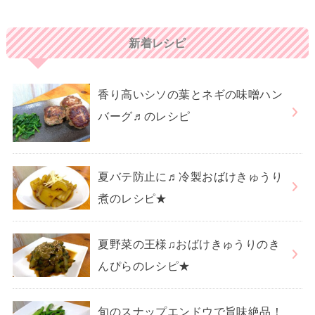
新着レシピ
香り高いシソの葉とネギの味噌ハン
バーグ♬のレシピ
夏バテ防止に♬冷製おばけきゅうり
煮のレシピ★
夏野菜の王様♫おばけきゅうりのき
んぴらのレシピ★
旬のスナップエンドウで旨味絶品！