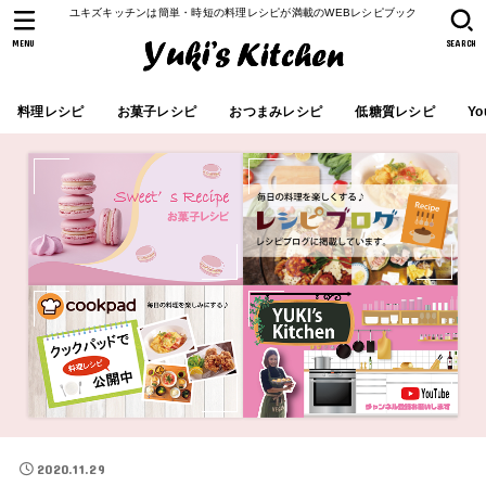
ユキズキッチンは簡単・時短の料理レシピが満載のWEBレシピブック
MENU
SEARCH
料理レシピ
お菓子レシピ
おつまみレシピ
低糖質レシピ
Yo
2020.11.29