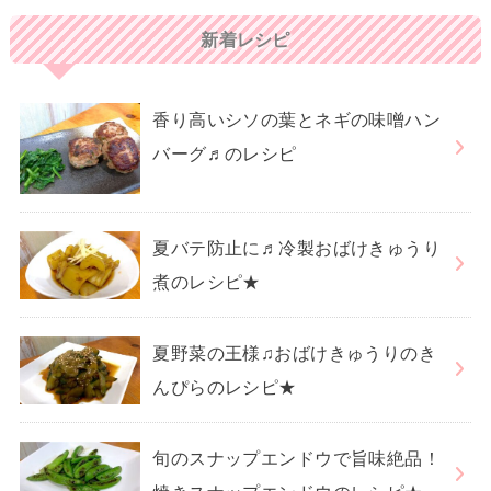
新着レシピ
香り高いシソの葉とネギの味噌ハン
バーグ♬のレシピ
夏バテ防止に♬冷製おばけきゅうり
煮のレシピ★
夏野菜の王様♫おばけきゅうりのき
んぴらのレシピ★
旬のスナップエンドウで旨味絶品！