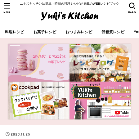
ユキズキッチンは簡単・時短の料理レシピが満載のWEBレシピブック
MENU
SEARCH
料理レシピ
お菓子レシピ
おつまみレシピ
低糖質レシピ
Yo
2020.11.25