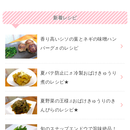
新着レシピ
香り高いシソの葉とネギの味噌ハン
バーグ♬のレシピ
夏バテ防止に♬冷製おばけきゅうり
煮のレシピ★
夏野菜の王様♫おばけきゅうりのき
んぴらのレシピ★
旬のスナップエンドウで旨味絶品！