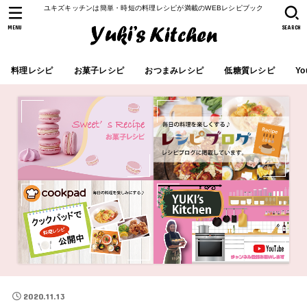
ユキズキッチンは簡単・時短の料理レシピが満載のWEBレシピブック
MENU
SEARCH
料理レシピ
お菓子レシピ
おつまみレシピ
低糖質レシピ
Yo
2020.11.13