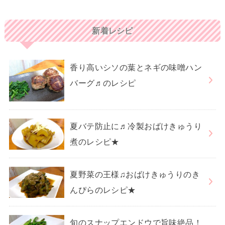
新着レシピ
香り高いシソの葉とネギの味噌ハン
バーグ♬のレシピ
夏バテ防止に♬冷製おばけきゅうり
煮のレシピ★
夏野菜の王様♫おばけきゅうりのき
んぴらのレシピ★
旬のスナップエンドウで旨味絶品！