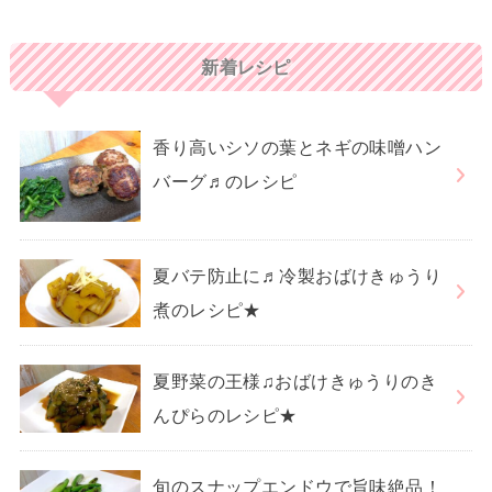
新着レシピ
香り高いシソの葉とネギの味噌ハン
バーグ♬のレシピ
夏バテ防止に♬冷製おばけきゅうり
煮のレシピ★
夏野菜の王様♫おばけきゅうりのき
んぴらのレシピ★
旬のスナップエンドウで旨味絶品！