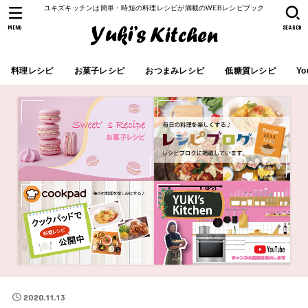
ユキズキッチンは簡単・時短の料理レシピが満載のWEBレシピブック
MENU
SEARCH
料理レシピ
お菓子レシピ
おつまみレシピ
低糖質レシピ
Yo
2020.11.13