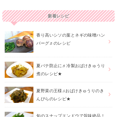
新着レシピ
香り高いシソの葉とネギの味噌ハン
バーグ♬のレシピ
夏バテ防止に♬冷製おばけきゅうり
煮のレシピ★
夏野菜の王様♫おばけきゅうりのき
んぴらのレシピ★
旬のスナップエンドウで旨味絶品！