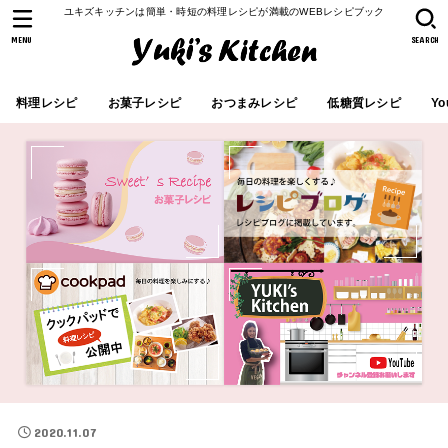
ユキズキッチンは簡単・時短の料理レシピが満載のWEBレシピブック
MENU
SEARCH
料理レシピ
お菓子レシピ
おつまみレシピ
低糖質レシピ
Yo
2020.11.07