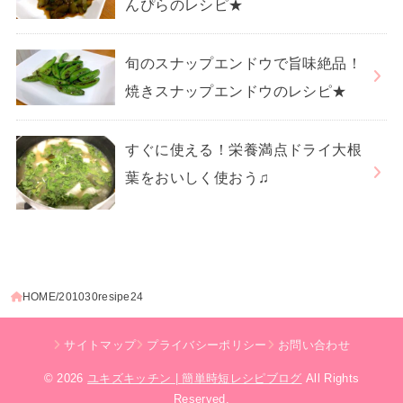
んぴらのレシピ★
旬のスナップエンドウで旨味絶品！
焼きスナップエンドウのレシピ★
すぐに使える！栄養満点ドライ大根
葉をおいしく使おう♫
HOME
201030resipe24
サイトマップ
プライバシーポリシー
お問い合わせ
© 2026
ユキズキッチン | 簡単時短レシピブログ
All Rights
Reserved.