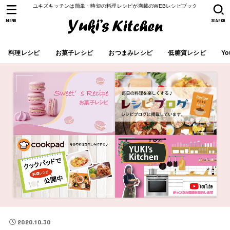
ユキズキッチンは簡単・時短の料理レシピが満載のWEBレシピブック
MENU
SEARCH
料理レシピ
お菓子レシピ
おつまみレシピ
低糖質レシピ
Yo
2020.10.30