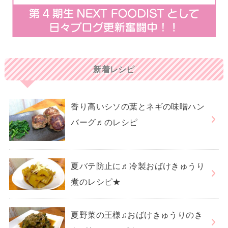
新着レシピ
香り高いシソの葉とネギの味噌ハン
バーグ♬のレシピ
夏バテ防止に♬冷製おばけきゅうり
煮のレシピ★
夏野菜の王様♫おばけきゅうりのき