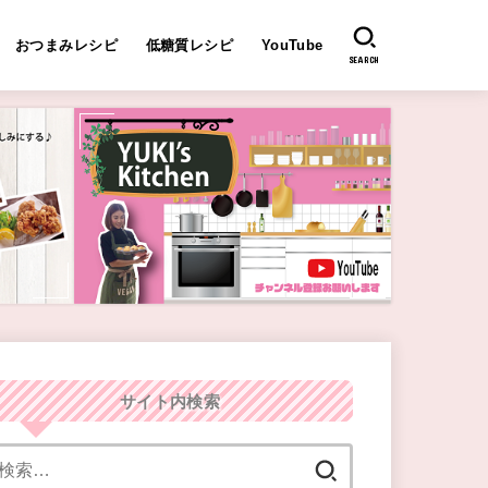
おつまみレシピ
低糖質レシピ
YouTube
SEARCH
サイト内検索
検
索: