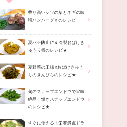
香り高いシソの葉とネギの味
噌ハンバーグ♬のレシピ
夏バテ防止に♬冷製おばけき
ゅうり煮のレシピ★
夏野菜の王様♫おばけきゅう
りのきんぴらのレシピ★
旬のスナップエンドウで旨味
絶品！焼きスナップエンドウ
のレシピ★
すぐに使える！栄養満点ドラ