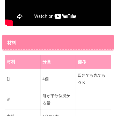
材料
材料
分量
備考
四角でも丸でも
餅
4個
ＯＫ
餅が半分位浸か
油
る量