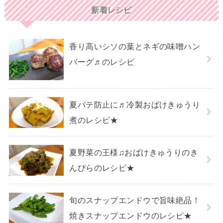
新着レシピ
香り高いシソの葉とネギの味噌ハン
バーグ♬のレシピ
夏バテ防止に♬冷製おばけきゅうり
煮のレシピ★
夏野菜の王様♫おばけきゅうりのき
んぴらのレシピ★
旬のスナップエンドウで旨味絶品！
焼きスナップエンドウのレシピ★