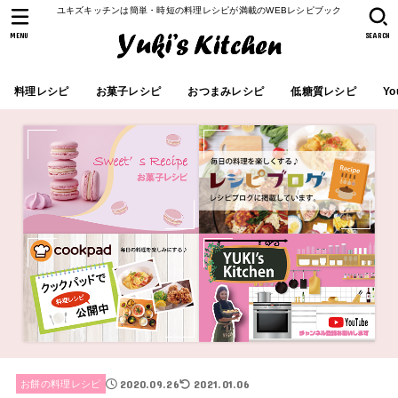
ユキズキッチンは簡単・時短の料理レシピが満載のWEBレシピブック
MENU
SEARCH
料理レシピ
お菓子レシピ
おつまみレシピ
低糖質レシピ
Yo
2020.09.26
2021.01.06
お餅の料理レシピ