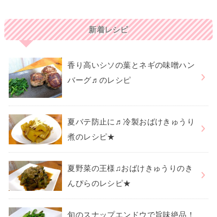
新着レシピ
香り高いシソの葉とネギの味噌ハン
バーグ♬のレシピ
夏バテ防止に♬冷製おばけきゅうり
煮のレシピ★
夏野菜の王様♫おばけきゅうりのき
んぴらのレシピ★
旬のスナップエンドウで旨味絶品！