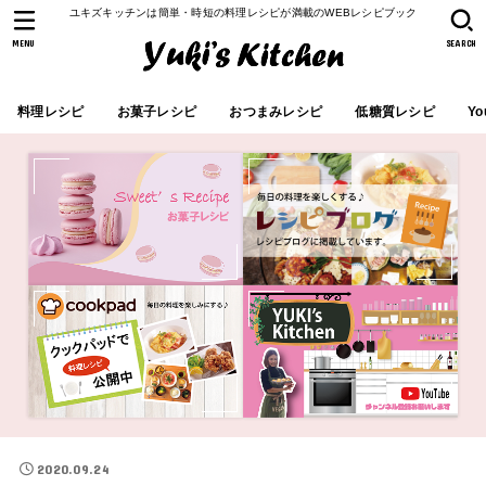
ユキズキッチンは簡単・時短の料理レシピが満載のWEBレシピブック
MENU
SEARCH
料理レシピ
お菓子レシピ
おつまみレシピ
低糖質レシピ
Yo
2020.09.24