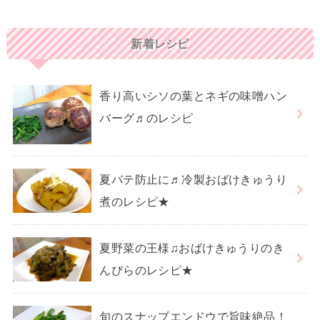
新着レシピ
香り高いシソの葉とネギの味噌ハン
バーグ♬のレシピ
夏バテ防止に♬冷製おばけきゅうり
煮のレシピ★
夏野菜の王様♫おばけきゅうりのき
んぴらのレシピ★
旬のスナップエンドウで旨味絶品！