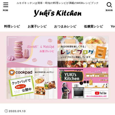
ユキズキッチンは簡単・時短の料理レシピが満載のWEBレシピブック
MENU
SEARCH
料理レシピ
お菓子レシピ
おつまみレシピ
低糖質レシピ
Yo
2020.09.10