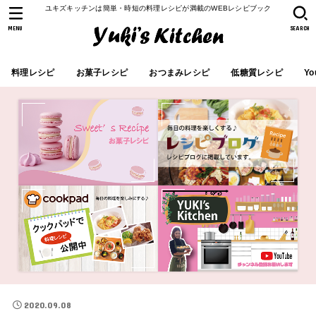
ユキズキッチンは簡単・時短の料理レシピが満載のWEBレシピブック
MENU
SEARCH
料理レシピ
お菓子レシピ
おつまみレシピ
低糖質レシピ
Yo
2020.09.08