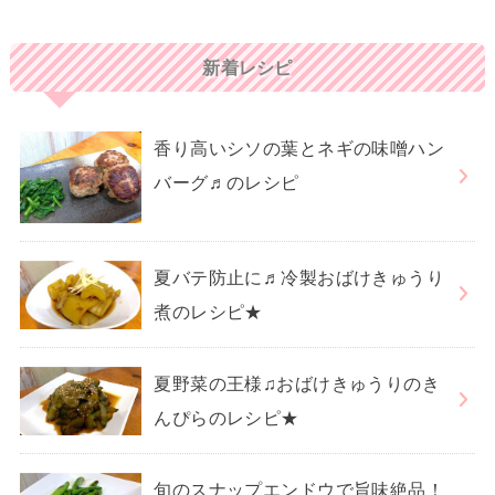
新着レシピ
香り高いシソの葉とネギの味噌ハン
バーグ♬のレシピ
夏バテ防止に♬冷製おばけきゅうり
煮のレシピ★
夏野菜の王様♫おばけきゅうりのき
んぴらのレシピ★
旬のスナップエンドウで旨味絶品！