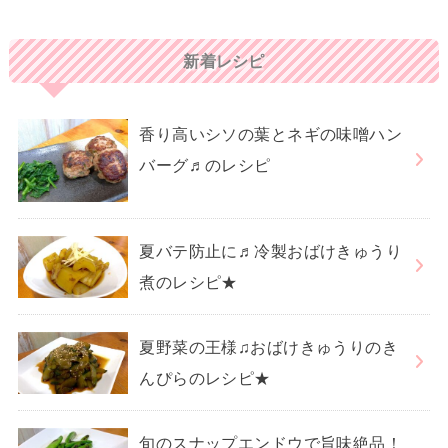
新着レシピ
香り高いシソの葉とネギの味噌ハン
バーグ♬のレシピ
夏バテ防止に♬冷製おばけきゅうり
煮のレシピ★
夏野菜の王様♫おばけきゅうりのき
んぴらのレシピ★
旬のスナップエンドウで旨味絶品！