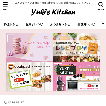
ユキズキッチンは簡単・時短の料理レシピが満載のWEBレシピブック
MENU
SEARCH
料理レシピ
お菓子レシピ
おつまみレシピ
低糖質レシピ
Yo
2020.08.27