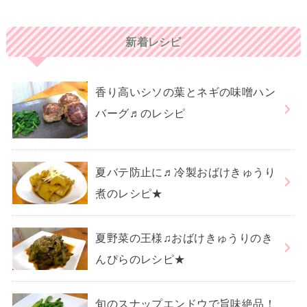
新着レシピ
香り高いシソの葉とネギの味噌ハン
バーグ♬のレシピ
夏バテ防止に♬冷製おばけきゅうり
煮のレシピ★
夏野菜の王様♫おばけきゅうりのき
んぴらのレシピ★
旬のスナップエンドウで旨味絶品！