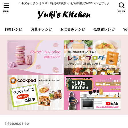
ユキズキッチンは簡単・時短の料理レシピが満載のWEBレシピブック
MENU
SEARCH
料理レシピ
お菓子レシピ
おつまみレシピ
低糖質レシピ
Yo
2020.08.22