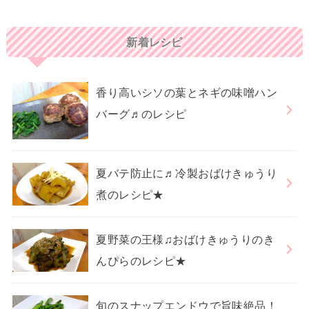
新着レシピ
香り高いシソの葉とネギの味噌ハン
バーグ♬のレシピ
夏バテ防止に♬冷製おばけきゅうり
煮のレシピ★
夏野菜の王様♫おばけきゅうりのき
んぴらのレシピ★
旬のスナップエンドウで旨味絶品！