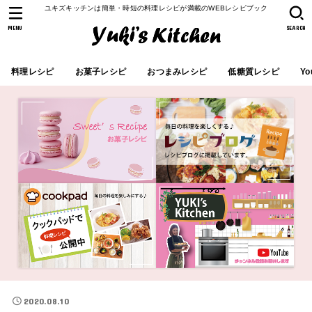
ユキズキッチンは簡単・時短の料理レシピが満載のWEBレシピブック
MENU
SEARCH
料理レシピ
お菓子レシピ
おつまみレシピ
低糖質レシピ
Yo
2020.08.10