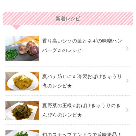
新着レシピ
香り高いシソの葉とネギの味噌ハン
バーグ♬のレシピ
夏バテ防止に♬冷製おばけきゅうり
煮のレシピ★
夏野菜の王様♫おばけきゅうりのき
んぴらのレシピ★
旬のスナップエンドウで旨味絶品！