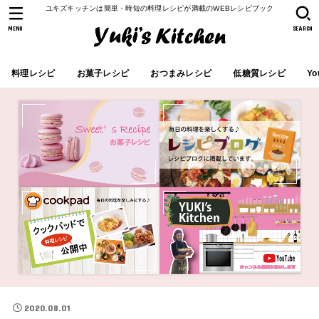
ユキズキッチンは簡単・時短の料理レシピが満載のWEBレシピブック
MENU
SEARCH
料理レシピ
お菓子レシピ
おつまみレシピ
低糖質レシピ
Yo
2020.08.01