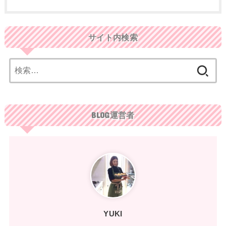
サイト内検索
検
索:
BLOG運営者
YUKI