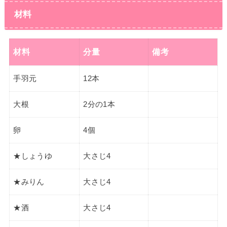
材料
材料
分量
備考
手羽元
12本
大根
2分の1本
卵
4個
★しょうゆ
大さじ4
★みりん
大さじ4
★酒
大さじ4