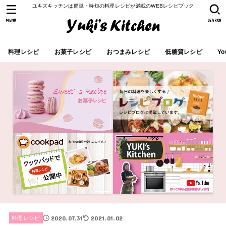
ユキズキッチンは簡単・時短の料理レシピが満載のWEBレシピブック
MENU
SEARCH
料理レシピ
お菓子レシピ
おつまみレシピ
低糖質レシピ
Yo
2020.07.31
2021.01.02
料理レシピ