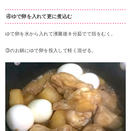
④ゆで卵を入れて更に煮込む
ゆで卵を水から入れて沸騰後８分茹でて殻をむく。
③のお鍋にゆで卵を投入して軽く混ぜる。