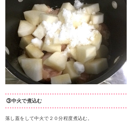
③中火で煮込む
落し蓋をして中火で２０分程度煮込む。