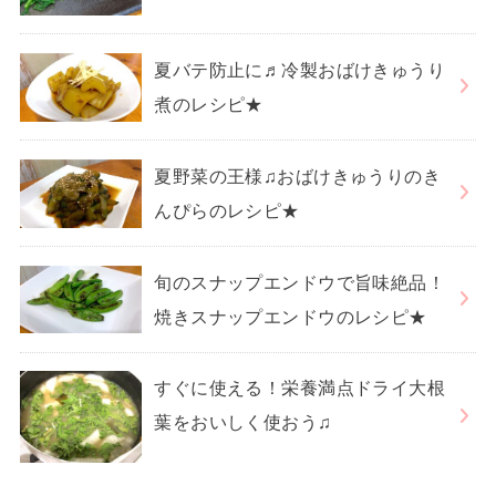
夏バテ防止に♬冷製おばけきゅうり
煮のレシピ★
夏野菜の王様♫おばけきゅうりのき
んぴらのレシピ★
旬のスナップエンドウで旨味絶品！
焼きスナップエンドウのレシピ★
すぐに使える！栄養満点ドライ大根
葉をおいしく使おう♫