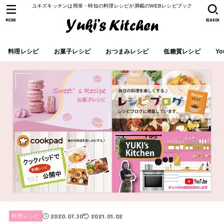
ユキズキッチンは簡単・時短の料理レシピが満載のWEBレシピブック
MENU
SEARCH
料理レシピ
お菓子レシピ
おつまみレシピ
低糖質レシピ
Yo
2020.07.30
2021.01.02
料理レシピ