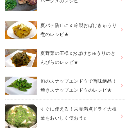
バーグ♬のレシピ
夏バテ防止に♬冷製おばけきゅうり
煮のレシピ★
夏野菜の王様♫おばけきゅうりのき
んぴらのレシピ★
旬のスナップエンドウで旨味絶品！
焼きスナップエンドウのレシピ★
すぐに使える！栄養満点ドライ大根
葉をおいしく使おう♫