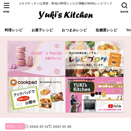
ユキズキッチンは簡単・時短の料理レシピが満載のWEBレシピブック
MENU
SEARCH
料理レシピ
お菓子レシピ
おつまみレシピ
低糖質レシピ
Yo
2020.07.16
2021.01.02
料理レシピ