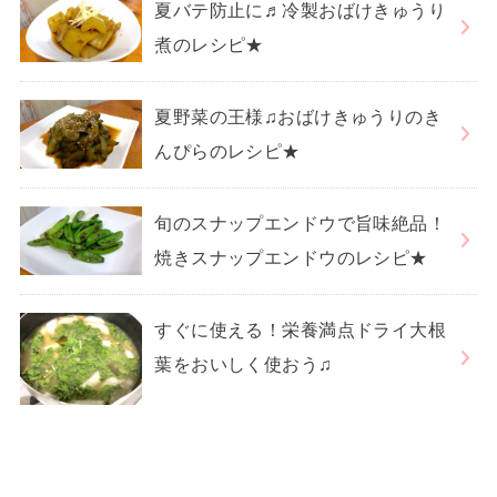
夏バテ防止に♬冷製おばけきゅうり
煮のレシピ★
夏野菜の王様♫おばけきゅうりのき
んぴらのレシピ★
旬のスナップエンドウで旨味絶品！
焼きスナップエンドウのレシピ★
すぐに使える！栄養満点ドライ大根
葉をおいしく使おう♫