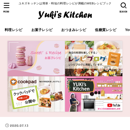
ユキズキッチンは簡単・時短の料理レシピが満載のWEBレシピブック
MENU
SEARCH
料理レシピ
お菓子レシピ
おつまみレシピ
低糖質レシピ
Yo
2020.07.13