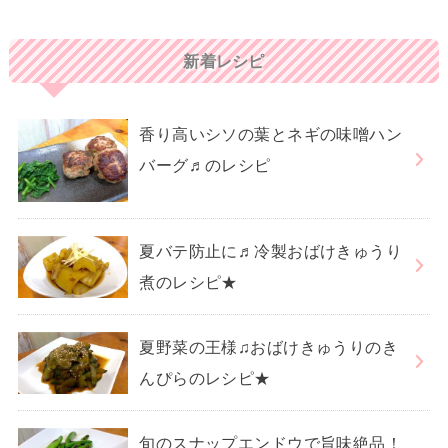
新着レシピ
香り高いシソの葉とネギの味噌ハン
バーグ♬のレシピ
夏バテ防止に♬冷製おばけきゅうり
煮のレシピ★
夏野菜の王様♫おばけきゅうりのき
んぴらのレシピ★
旬のスナップエンドウで旨味絶品！