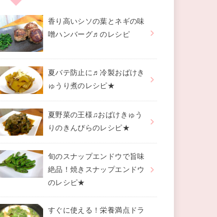
香り高いシソの葉とネギの味
噌ハンバーグ♬のレシピ
夏バテ防止に♬冷製おばけき
ゅうり煮のレシピ★
夏野菜の王様♫おばけきゅう
りのきんぴらのレシピ★
旬のスナップエンドウで旨味
絶品！焼きスナップエンドウ
のレシピ★
すぐに使える！栄養満点ドラ