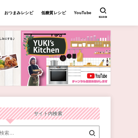
おつまみレシピ
低糖質レシピ
YouTube
SEARCH
サイト内検索
検
索: