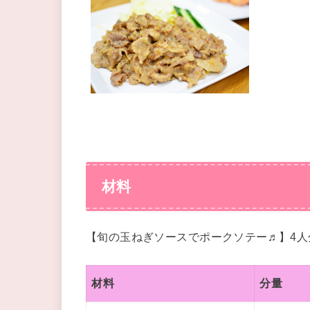
材料
【旬の玉ねぎソースでポークソテー♬】4人
材料
分量