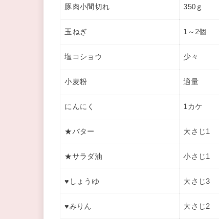
豚肉小間切れ
350ｇ
玉ねぎ
1～2個
塩コショウ
少々
小麦粉
適量
にんにく
1カケ
★バター
大さじ1
★サラダ油
小さじ1
♥しょうゆ
大さじ3
♥みりん
大さじ2