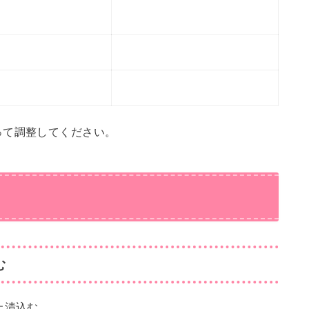
って調整してください。
む
上漬込む。