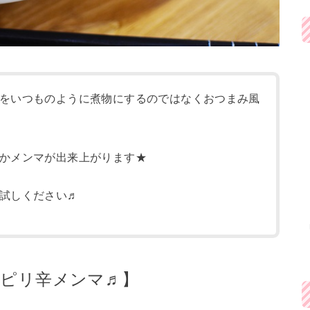
をいつものように煮物にするのではなくおつまみ風
かメンマが出来上がります★
試しください♬
製ピリ辛メンマ♬】