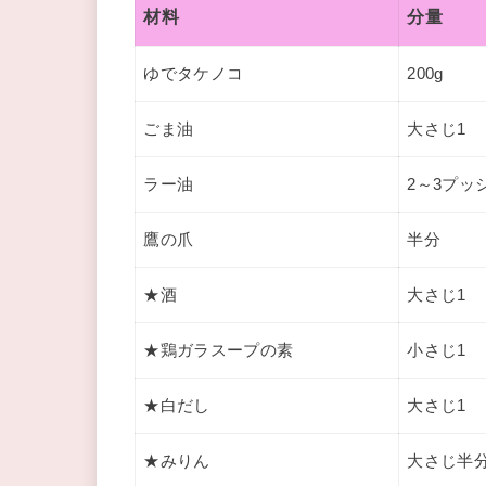
材料
分量
ゆでタケノコ
200g
ごま油
大さじ1
ラー油
2～3プッ
鷹の爪
半分
★酒
大さじ1
★鶏ガラスープの素
小さじ1
★白だし
大さじ1
★みりん
大さじ半