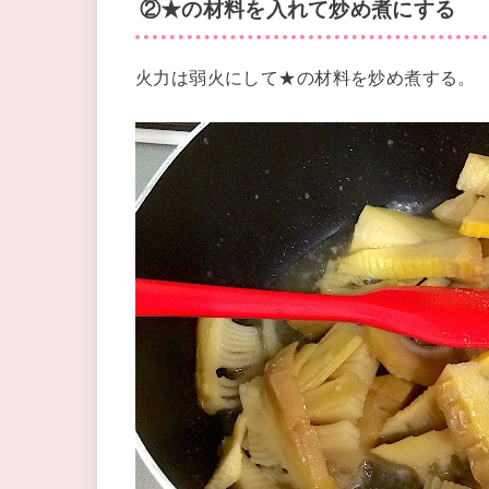
②★の材料を入れて炒め煮にする
火力は弱火にして★の材料を炒め煮する。