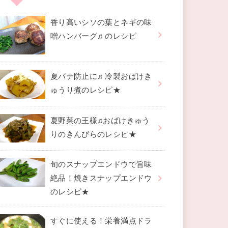
香り高いシソの葉とネギの味
噌ハンバーグ♬のレシピ
夏バテ防止に♬冷製おばけき
ゅうり煮のレシピ★
夏野菜の王様♫おばけきゅう
りのきんぴらのレシピ★
旬のスナップエンドウで旨味
絶品！焼きスナップエンドウ
のレシピ★
すぐに使える！栄養満点ドラ