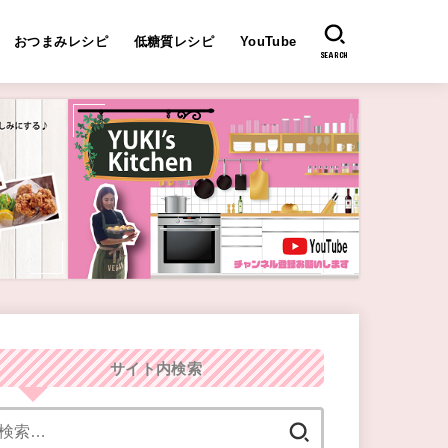
おつまみレシピ
低糖質レシピ
YouTube
SEARCH
サイト内検索
検
索: