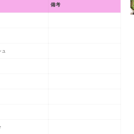
備考
シュ
分