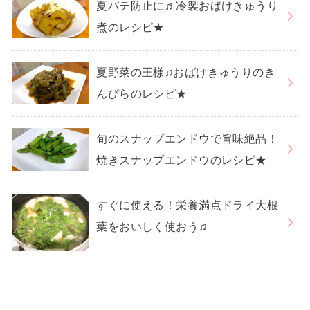
夏バテ防止に♬冷製おばけきゅうり
煮のレシピ★
夏野菜の王様♫おばけきゅうりのき
んぴらのレシピ★
旬のスナップエンドウで旨味絶品！
焼きスナップエンドウのレシピ★
すぐに使える！栄養満点ドライ大根
葉をおいしく使おう♫