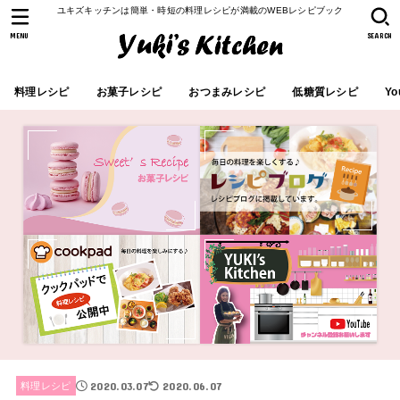
ユキズキッチンは簡単・時短の料理レシピが満載のWEBレシピブック
MENU
SEARCH
料理レシピ
お菓子レシピ
おつまみレシピ
低糖質レシピ
Yo
2020.03.07
2020.06.07
料理レシピ