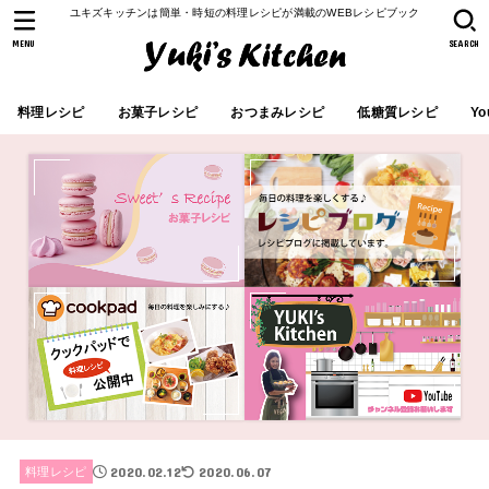
ユキズキッチンは簡単・時短の料理レシピが満載のWEBレシピブック
MENU
SEARCH
料理レシピ
お菓子レシピ
おつまみレシピ
低糖質レシピ
Yo
2020.02.12
2020.06.07
料理レシピ