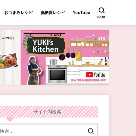
おつまみレシピ
低糖質レシピ
YouTube
SEARCH
サイト内検索
検
索: