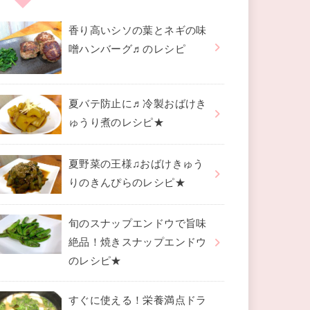
香り高いシソの葉とネギの味
噌ハンバーグ♬のレシピ
夏バテ防止に♬冷製おばけき
ゅうり煮のレシピ★
夏野菜の王様♫おばけきゅう
りのきんぴらのレシピ★
旬のスナップエンドウで旨味
絶品！焼きスナップエンドウ
のレシピ★
すぐに使える！栄養満点ドラ