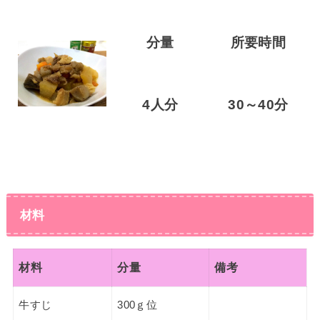
分量
所要時間
4人分
30～40分
材料
材料
分量
備考
牛すじ
300ｇ位