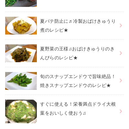
夏バテ防止に♬冷製おばけきゅうり
煮のレシピ★
夏野菜の王様♫おばけきゅうりのき
んぴらのレシピ★
旬のスナップエンドウで旨味絶品！
焼きスナップエンドウのレシピ★
すぐに使える！栄養満点ドライ大根
葉をおいしく使おう♫