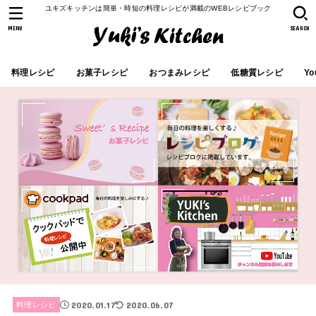
ユキズキッチンは簡単・時短の料理レシピが満載のWEBレシピブック
MENU
SEARCH
料理レシピ
お菓子レシピ
おつまみレシピ
低糖質レシピ
Yo
2020.01.17
2020.06.07
料理レシピ