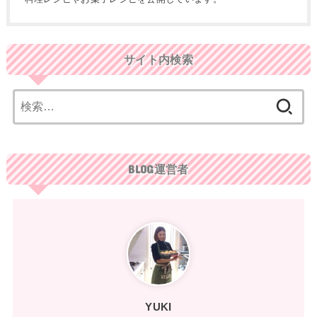
サイト内検索
検
索:
BLOG運営者
YUKI