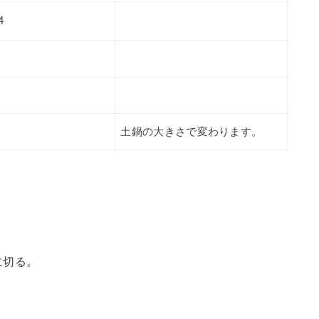
4
土鍋の大きさで変わります。
に切る。
。