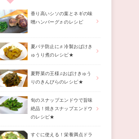
香り高いシソの葉とネギの味
噌ハンバーグ♬のレシピ
夏バテ防止に♬冷製おばけき
ゅうり煮のレシピ★
夏野菜の王様♫おばけきゅう
りのきんぴらのレシピ★
旬のスナップエンドウで旨味
絶品！焼きスナップエンドウ
のレシピ★
すぐに使える！栄養満点ドラ