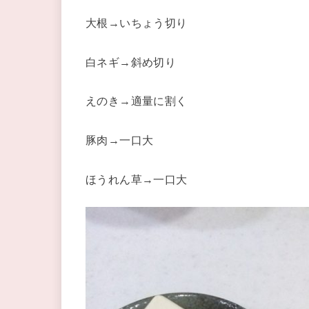
大根→いちょう切り
白ネギ→斜め切り
えのき→適量に割く
豚肉→一口大
ほうれん草→一口大