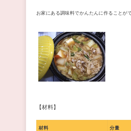
お家にある調味料でかんたんに作ることが
【材料】
材料
分量