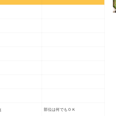
ｇ
部位は何でもＯＫ