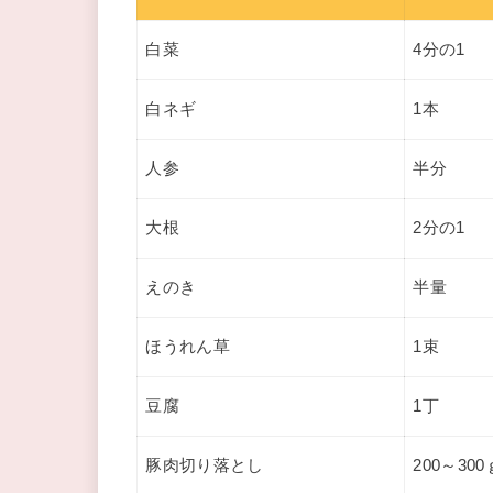
白菜
4分の1
白ネギ
1本
人参
半分
大根
2分の1
えのき
半量
ほうれん草
1束
豆腐
1丁
豚肉切り落とし
200～300