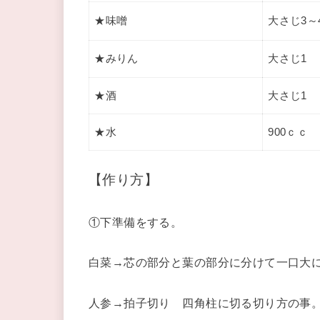
★味噌
大さじ3～
★みりん
大さじ1
★酒
大さじ1
★水
900ｃｃ
【作り方】
①下準備をする。
白菜→芯の部分と葉の部分に分けて一口大
人参→拍子切り 四角柱に切る切り方の事