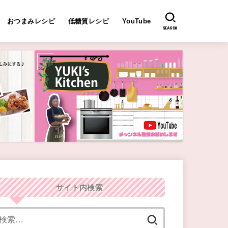
おつまみレシピ
低糖質レシピ
YouTube
SEARCH
サイト内検索
検
索: