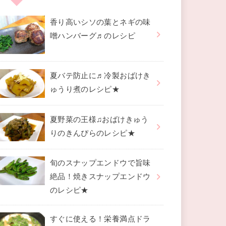
香り高いシソの葉とネギの味
噌ハンバーグ♬のレシピ
夏バテ防止に♬冷製おばけき
ゅうり煮のレシピ★
夏野菜の王様♫おばけきゅう
りのきんぴらのレシピ★
旬のスナップエンドウで旨味
絶品！焼きスナップエンドウ
のレシピ★
すぐに使える！栄養満点ドラ