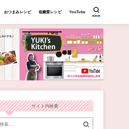
おつまみレシピ
低糖質レシピ
YouTube
SEARCH
サイト内検索
検
索: