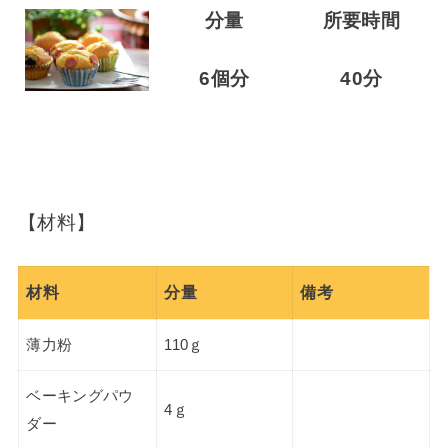
分量
所要時間
6個分
40分
【材料】
材料
分量
備考
薄力粉
110ｇ
ベーキングパウ
4ｇ
ダー