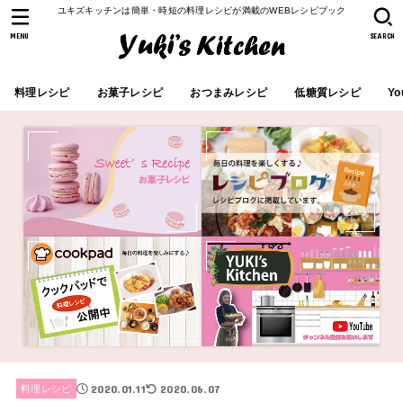
ユキズキッチンは簡単・時短の料理レシピが満載のWEBレシピブック
MENU
SEARCH
料理レシピ
お菓子レシピ
おつまみレシピ
低糖質レシピ
Yo
2020.01.11
2020.06.07
料理レシピ