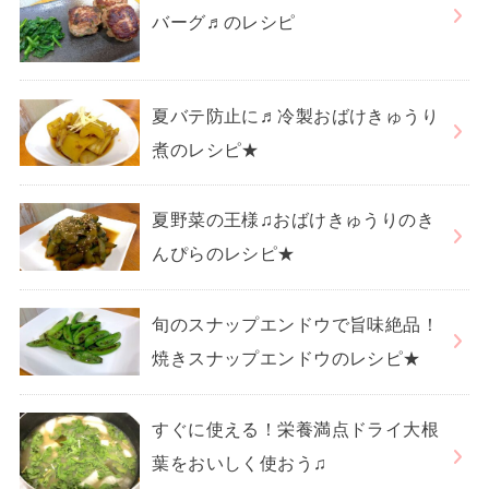
バーグ♬のレシピ
夏バテ防止に♬冷製おばけきゅうり
煮のレシピ★
夏野菜の王様♫おばけきゅうりのき
んぴらのレシピ★
旬のスナップエンドウで旨味絶品！
焼きスナップエンドウのレシピ★
すぐに使える！栄養満点ドライ大根
葉をおいしく使おう♫