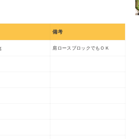
備考
ｇ
肩ロースブロックでもＯＫ