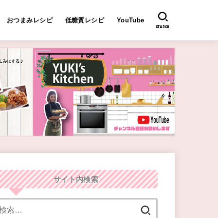
おつまみレシピ
低糖質レシピ
YouTube
SEARCH
サイト内検索
検
索: