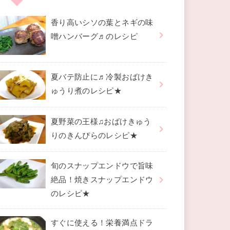
香り高いシソの葉とネギの味
噌ハンバーグ♬のレシピ
夏バテ防止に♬冷製おばけき
ゅうり煮のレシピ★
夏野菜の王様♫おばけきゅう
りのきんぴらのレシピ★
旬のスナップエンドウで旨味
絶品！焼きスナップエンドウ
のレシピ★
すぐに使える！栄養満点ドラ