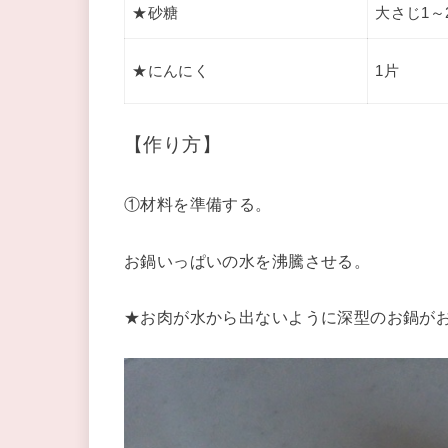
★砂糖
大さじ1～
★にんにく
1片
【作り方】
①材料を準備する。
お鍋いっぱいの水を沸騰させる。
★お肉が水から出ないように深型のお鍋が