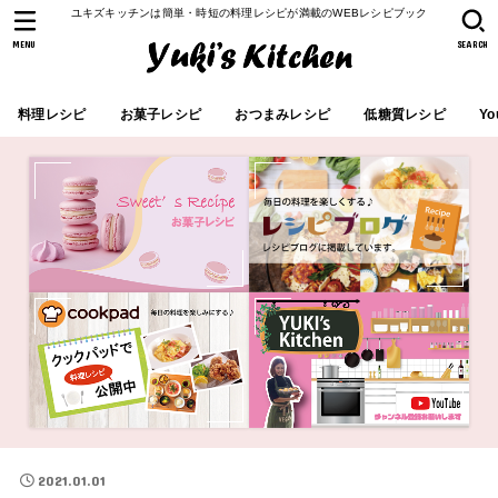
ユキズキッチンは簡単・時短の料理レシピが満載のWEBレシピブック
MENU
SEARCH
料理レシピ
お菓子レシピ
おつまみレシピ
低糖質レシピ
Yo
2021.01.01