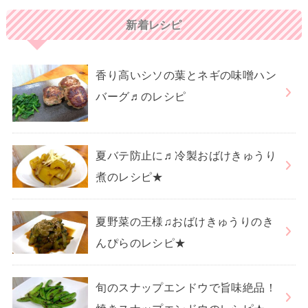
新着レシピ
香り高いシソの葉とネギの味噌ハン
バーグ♬のレシピ
夏バテ防止に♬冷製おばけきゅうり
煮のレシピ★
夏野菜の王様♫おばけきゅうりのき
んぴらのレシピ★
旬のスナップエンドウで旨味絶品！