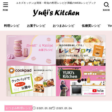
ユキズキッチンは簡単・時短の料理レシピが満載のWEBレシピブック
MENU
SEARCH
料理レシピ
お菓子レシピ
おつまみレシピ
低糖質レシピ
Yo
2021.01.02
2021.01.04
おつまみ料理レシピ