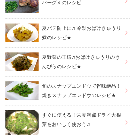
バーグ♬のレシピ
夏バテ防止に♬冷製おばけきゅうり
煮のレシピ★
夏野菜の王様♫おばけきゅうりのき
んぴらのレシピ★
旬のスナップエンドウで旨味絶品！
焼きスナップエンドウのレシピ★
すぐに使える！栄養満点ドライ大根
葉をおいしく使おう♫