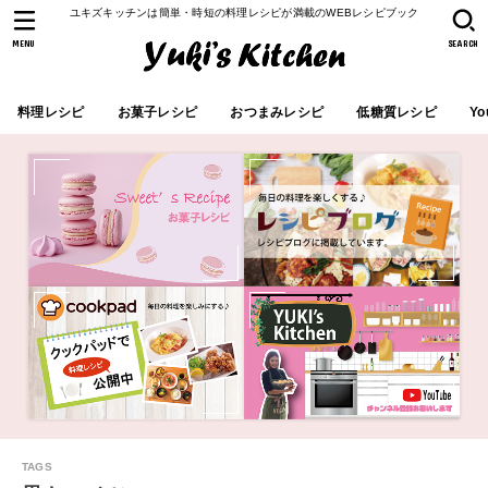
ユキズキッチンは簡単・時短の料理レシピが満載のWEBレシピブック
MENU
SEARCH
料理レシピ
お菓子レシピ
おつまみレシピ
低糖質レシピ
Yo