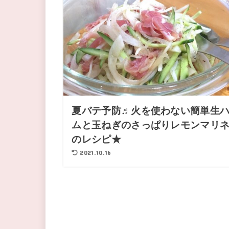
夏バテ予防♬火を使わない簡単生
ムと玉ねぎのさっぱりレモンマリ
のレシピ★
2021.10.16