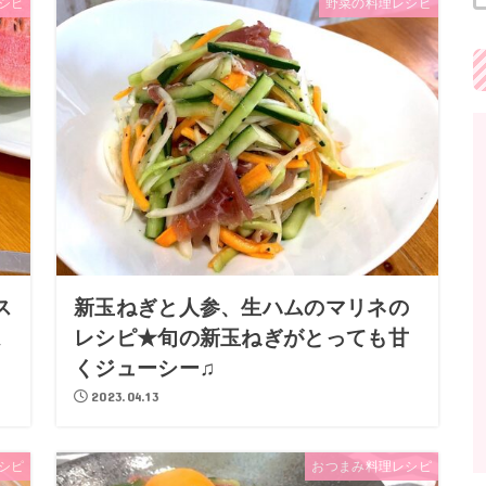
シピ
野菜の料理レシピ
ス
新玉ねぎと人参、生ハムのマリネの
ム
レシピ★旬の新玉ねぎがとっても甘
くジューシー♫
2023.04.13
シピ
おつまみ料理レシピ