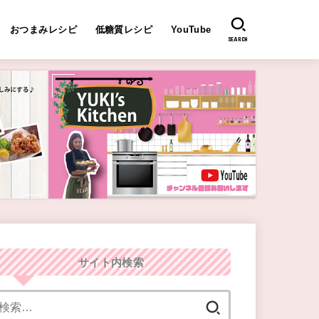
おつまみレシピ
低糖質レシピ
YouTube
SEARCH
サイト内検索
検
索: