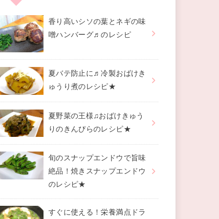
香り高いシソの葉とネギの味
噌ハンバーグ♬のレシピ
夏バテ防止に♬冷製おばけき
ゅうり煮のレシピ★
夏野菜の王様♫おばけきゅう
りのきんぴらのレシピ★
旬のスナップエンドウで旨味
絶品！焼きスナップエンドウ
のレシピ★
すぐに使える！栄養満点ドラ