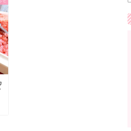
シピ
カ
ピ