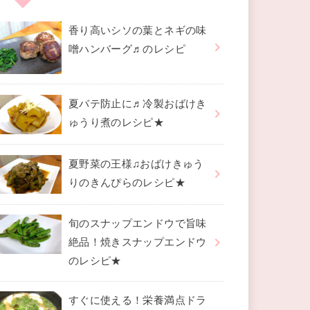
香り高いシソの葉とネギの味
噌ハンバーグ♬のレシピ
夏バテ防止に♬冷製おばけき
ゅうり煮のレシピ★
夏野菜の王様♫おばけきゅう
りのきんぴらのレシピ★
旬のスナップエンドウで旨味
絶品！焼きスナップエンドウ
のレシピ★
すぐに使える！栄養満点ドラ