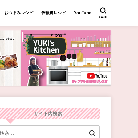
おつまみレシピ
低糖質レシピ
YouTube
SEARCH
サイト内検索
検
索: